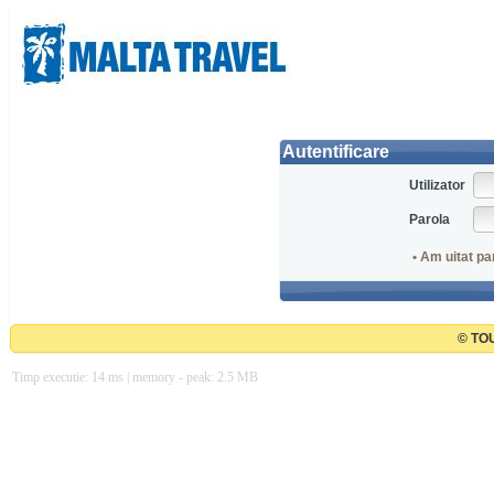
Autentificare
Utilizator
Parola
• Am uitat pa
© TOU
Timp executie: 14 ms | memory - peak: 2.5 MB